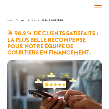
/
/
/
🌟 98,2
DE CLIENTS SATISFAITS : LA PLUS BELLE RÉCOMPENSE POUR NOTRE ÉQUIPE DE COURTIERS EN FINANCEMENT.
AVISOFI
ACTUALITÉS
AVISOFI
%
🌟 98,2
DE CLIENTS SATISFAITS :
%
LA PLUS BELLE RÉCOMPENSE
POUR NOTRE ÉQUIPE DE
COURTIERS EN FINANCEMENT.