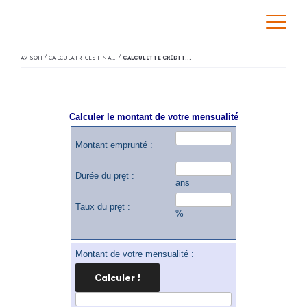
/
/
AVISOFI
CALCULATRICES FINANCIÈRES
CALCULETTE CRÉDIT 3 MODES
Calculer le montant de votre mensualité
Montant emprunté :
Durée du pręt :
ans
Taux du pręt :
%
Montant de votre mensualité :