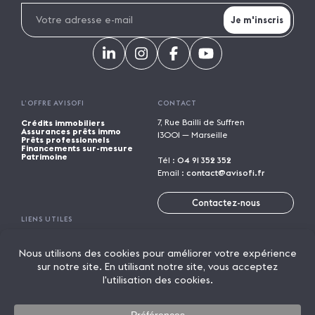
L’OFFRE AVISOFI
CONTACT
7, Rue Bailli de Suffren
Crédits immobiliers
Assurances prêts immo
13001 — Marseille
Prêts professionnels
Financements sur-mesure
Patrimoine
Tél :
04 91 352 352
Email :
contact@avisofi.fr
Contactez-nous
LIENS UTILES
Calculatrices financières
Trouver une agence
Parrainage
Rejoindre Avisofi
Candidature spontanée
Mentions légales
Licence de marque
Politique de confidentialité
Actualités
On parle de nous
Lexique
© 2026 AVISOFI