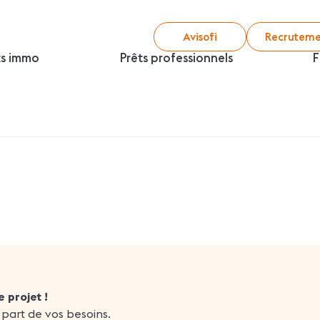
Avisofi
Recruteme
ts immo
Prêts professionnels
F
 projet !
 part de vos besoins.