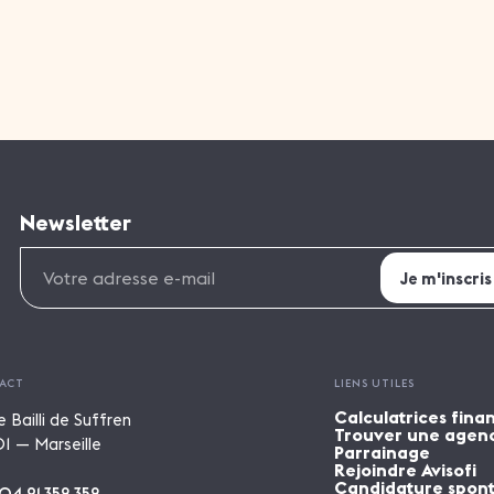
Newsletter
ACT
LIENS UTILES
Calculatrices fina
e Bailli de Suffren
Trouver une agen
1 — Marseille
Parrainage
Rejoindre Avisofi
Candidature spon
04 91 352 352