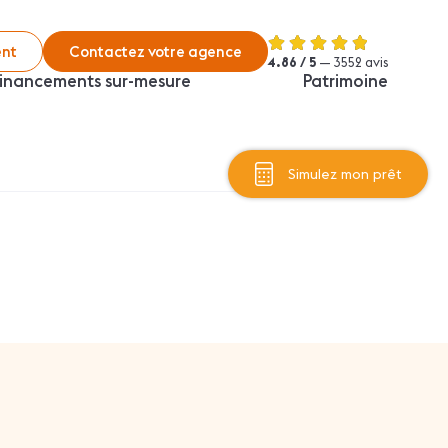
nt
Contactez votre agence
4.86 / 5
— 3552 avis
inancements sur-mesure
Patrimoine
Simulez mon prêt