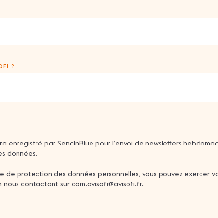
FI ?
i
era enregistré par SendInBlue pour l’envoi de newsletters hebdomad
 des données.
e protection des données personnelles, vous pouvez exercer votre 
 nous contactant sur com.avisofi@avisofi.fr.