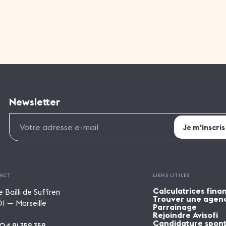
Newsletter
ACT
LIENS UTILES
Calculatrices fina
e Bailli de Suffren
Trouver une agen
1 — Marseille
Parrainage
Rejoindre Avisofi
Candidature spon
04 91 352 352