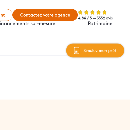
nt
Contactez votre agence
4.86 / 5
— 3552 avis
inancements sur-mesure
Patrimoine
Simulez mon prêt