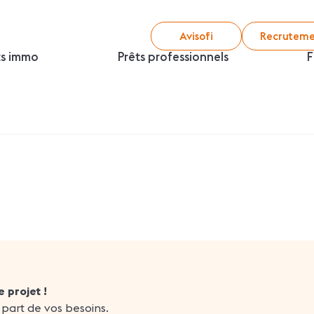
Avisofi
Recruteme
ts immo
Prêts professionnels
F
 projet !
 part de vos besoins.