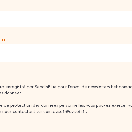
FI ?
i
era enregistré par SendInBlue pour l’envoi de newsletters hebdomad
 des données.
e protection des données personnelles, vous pouvez exercer votre 
 nous contactant sur com.avisofi@avisofi.fr.