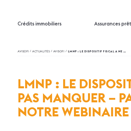
Crédits immobiliers
Assurances prê
/
/
/
AVISOFI
ACTUALITÉS
AVISOFI
LMNP : LE DISPOSITIF FISCAL À NE PAS MANQUER – PARTICIPEZ À NOTRE WEBINAIRE EXCLUSIF
LMNP : LE DISPOSI
PAS MANQUER – PA
NOTRE WEBINAIRE