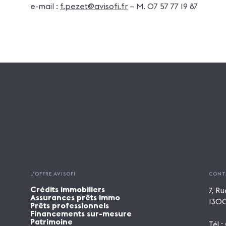
e-mail :
f.pezet@avisofi.fr
– M. 07 57 77 19 87
L’OFFRE AVISOFI
CONT
Crédits immobiliers
7, Ru
Assurances prêts immo
1300
Prêts professionnels
Financements sur-mesure
Patrimoine
Tél :