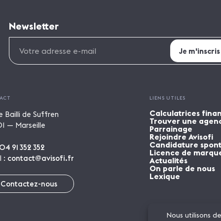
Newsletter
ACT
LIENS UTILES
Calculatrices fina
e Bailli de Suffren
Trouver une agen
1 — Marseille
Parrainage
Rejoindre Avisofi
Candidature spon
04 91 352 352
Licence de marqu
l :
contact@avisofi.fr
Actualités
On parle de nous
Lexique
Contactez-nous