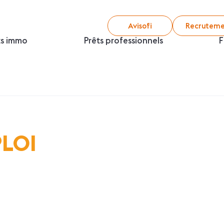
Avisofi
Recruteme
ts immo
Prêts professionnels
F
PLOI