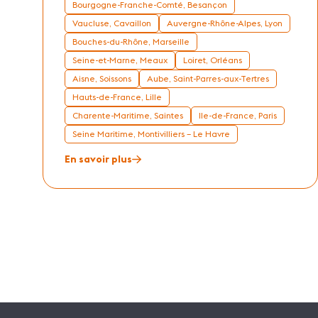
Bourgogne-Franche-Comté, Besançon
Vaucluse, Cavaillon
Auvergne-Rhône-Alpes, Lyon
Bouches-du-Rhône, Marseille
Seine-et-Marne, Meaux
Loiret, Orléans
Aisne, Soissons
Aube, Saint-Parres-aux-Tertres
Hauts-de-France, Lille
Charente-Maritime, Saintes
Ile-de-France, Paris
Seine Maritime, Montivilliers – Le Havre
En savoir plus