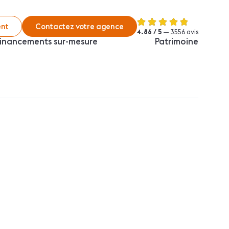
nt
Contactez votre agence
4.86 / 5
— 3556 avis
inancements sur-mesure
Patrimoine