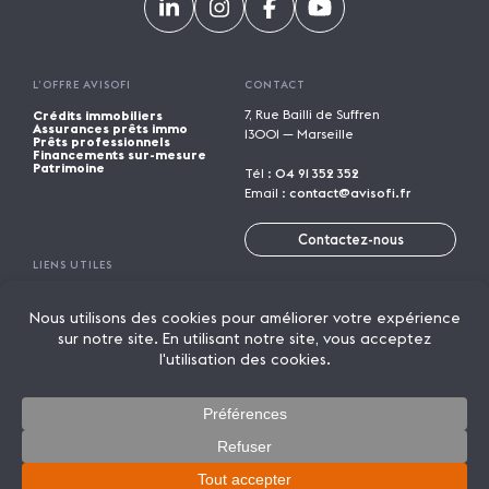
L’OFFRE AVISOFI
CONTACT
7, Rue Bailli de Suffren
Crédits immobiliers
Assurances prêts immo
13001 — Marseille
Prêts professionnels
Financements sur-mesure
Patrimoine
Tél :
04 91 352 352
Email :
contact@avisofi.fr
Contactez-nous
LIENS UTILES
Calculatrices financières
Trouver une agence
Parrainage
Rejoindre Avisofi
Candidature spontanée
Mentions légales
Licence de marque
Politique de confidentialité
Actualités
On parle de nous
Lexique
© 2026 AVISOFI
Un crédit vous engage et doit être remboursé. Vérifiez vos
capacités de remboursement avant de vous engager.