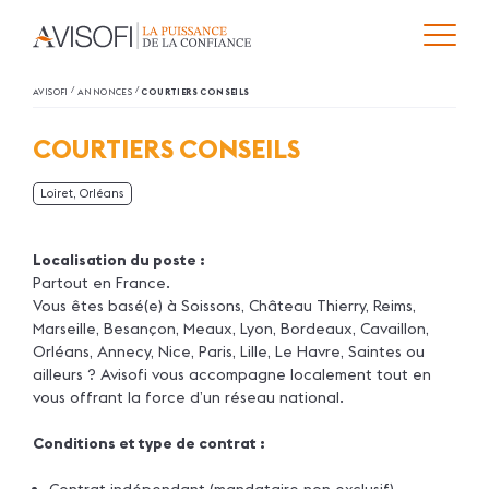
/
/
AVISOFI
ANNONCES
COURTIERS CONSEILS
COURTIERS CONSEILS
Loiret, Orléans
Localisation du poste :
Partout en France.
Vous êtes basé(e) à Soissons, Château Thierry, Reims,
Marseille, Besançon, Meaux, Lyon, Bordeaux, Cavaillon,
Orléans, Annecy, Nice, Paris, Lille, Le Havre, Saintes ou
ailleurs ? Avisofi vous accompagne localement tout en
vous offrant la force d’un réseau national.
Conditions et type de contrat :
Contrat indépendant (mandataire non exclusif)