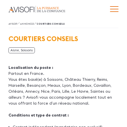
/
/
AVISOFI
ANNONCES
COURTIERS CONSEILS
COURTIERS CONSEILS
Aisne, Soissons
Localisation du poste :
Partout en France.
Vous êtes basé(e) à Soissons, Château Thierry, Reims,
Marseille, Besançon, Meaux, Lyon, Bordeaux, Cavaillon,
Orléans, Annecy, Nice, Paris, Lille, Le Havre, Saintes ou
ailleurs ? Avisofi vous accompagne localement tout en
vous offrant la force d’un réseau national.
Conditions et type de contrat :
Contrat indépendant (mandataire non exclusif)