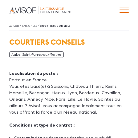
/
/
AVISOFI
ANNONCES
COURTIERS CONSEILS
COURTIERS CONSEILS
Aube, Saint-Parres-aux-Tertres
Localisation du poste :
Partout en France.
Vous êtes basé(e) à Soissons, Château Thierry, Reims,
Marseille, Besançon, Meaux, Lyon, Bordeaux, Cavaillon,
Orléans, Annecy, Nice, Paris, Lille, Le Havre, Saintes ou
ailleurs ? Avisofi vous accompagne localement tout en
vous offrant la force d’un réseau national.
Conditions et type de contrat :
Contrat indépendant (mandataire non exclusif)