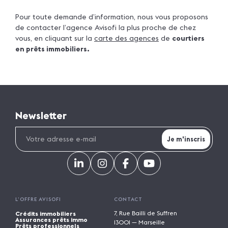
Pour toute demande d’information, nous vous proposons
de contacter l’agence Avisofi la plus proche de chez
vous, en cliquant sur la
carte des agences
de
courtiers
en prêts immobiliers.
Newsletter
L’OFFRE AVISOFI
CONTACT
7, Rue Bailli de Suffren
Crédits immobiliers
Assurances prêts immo
13001 — Marseille
Prêts professionnels