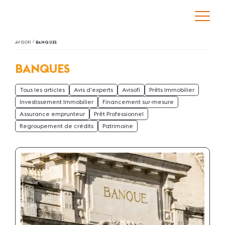
/
AVISOFI
BANQUES
BANQUES
Tous les articles
Avis d'experts
Avisofi
Prêts Immobilier
Investissement Immobilier
Financement sur-mesure
Assurance emprunteur
Prêt Professionnel
Regroupement de crédits
Patrimoine