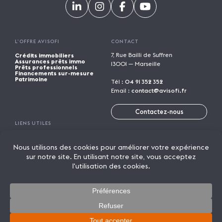
L’OFFRE AVISOFI
CONTACT
7, Rue Bailli de Suffren
Crédits immobiliers
Assurances prêts immo
13001 — Marseille
Prêts professionnels
Financements sur-mesure
Patrimoine
Tél :
04 91 352 352
Email :
contact@avisofi.fr
Contactez-nous
LIENS UTILES
Calculatrices financières
Trouver une agence
Parrainage
Rejoindre Avisofi
Candidature spontanée
Mentions légales
Licence de marque
Politique de confidentialité
Actualités
On parle de nous
Lexique
© 2026 AVISOFI
Un crédit vous engage et doit être remboursé. Vérifiez vos