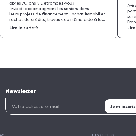
après 70 ans ? Détrompez-vous
Avis
!Avisofi accompagnent les seniors dans
part
leurs projets de financement : achat immobilier,
serv
rachat de crédits, travaux ou même aide à la...
Fran
Lire la suite
Lire
Newsletter
ACT
LIENS UTILES