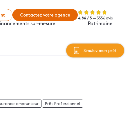
nt
Contactez votre agence
4.86 / 5
— 3556 avis
inancements sur-mesure
Patrimoine
Simulez mon prêt
surance emprunteur
Prêt Professionnel