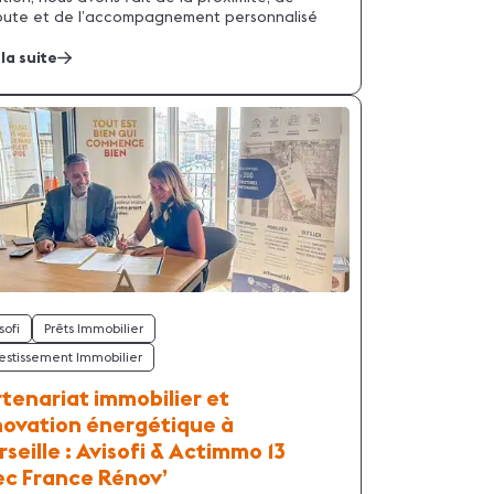
oute et de l’accompagnement personnalisé
.
 la suite
sofi
Prêts Immobilier
estissement Immobilier
tenariat immobilier et
novation énergétique à
seille : Avisofi & Actimmo 13
ec France Rénov’