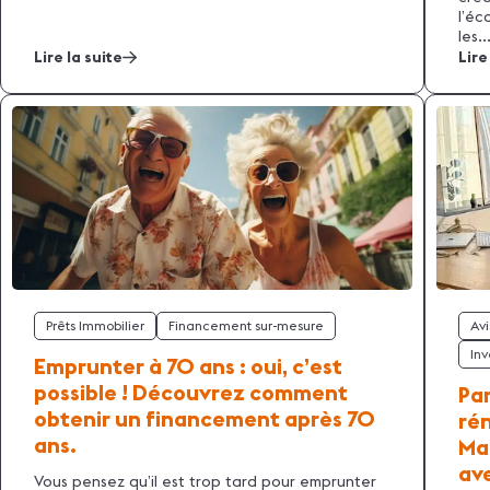
l’éc
les..
Lire la suite
Lire
Prêts Immobilier
Financement sur-mesure
Avi
Inv
Emprunter à 70 ans : oui, c’est
possible ! Découvrez comment
Par
obtenir un financement après 70
ré
ans.
Mar
av
Vous pensez qu’il est trop tard pour emprunter