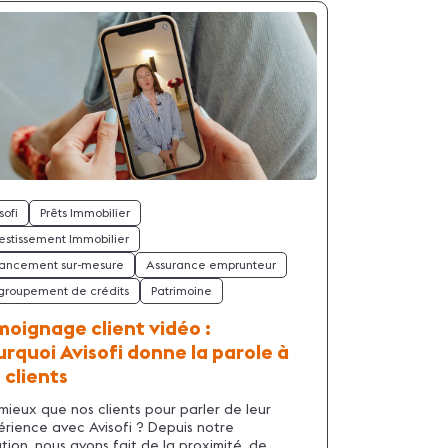
sofi
Prêts Immobilier
estissement Immobilier
nancement sur-mesure
Assurance emprunteur
groupement de crédits
Patrimoine
oignage client vidéo :
rquoi Avisofi donne la parole à
 clients
mieux que nos clients pour parler de leur
rience avec Avisofi ? Depuis notre
tion, nous avons fait de la proximité, de