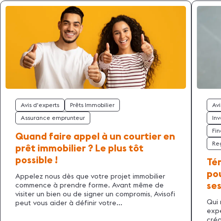
Avis d'experts
Prêts Immobilier
Avi
Assurance emprunteur
Inv
Fi
Quand faire appel à un courtier en
Re
prêt immobilier ? Le plus tôt
possible !
Tém
pou
Appelez nous dès que votre projet immobilier
ses
commence à prendre forme. Avant même de
visiter un bien ou de signer un compromis, Avisofi
Qui 
peut vous aider à définir votre...
expé
créa