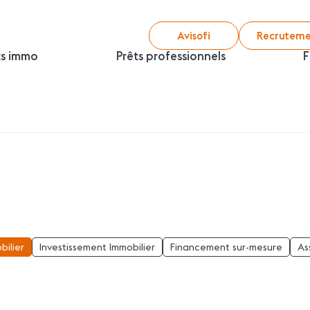
Avisofi
Recruteme
ts immo
Prêts professionnels
F
bilier
Investissement Immobilier
Financement sur-mesure
As