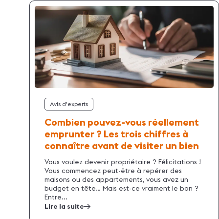
Avis d'experts
Combien pouvez-vous réellement
emprunter ? Les trois chiffres à
connaître avant de visiter un bien
Vous voulez devenir propriétaire ? Félicitations !
Vous commencez peut-être à repérer des
maisons ou des appartements, vous avez un
budget en tête… Mais est-ce vraiment le bon ?
Entre...
Lire la suite