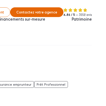
nt
Contactez votre agence
4.86 / 5
— 3552 avis
inancements sur-mesure
Patrimoine
surance emprunteur
Prêt Professionnel