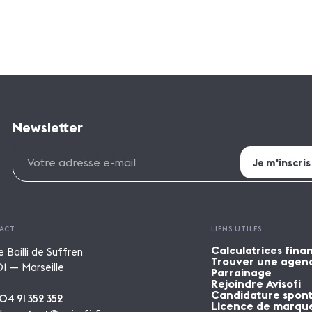
Newsletter
ACT
LIENS UTILES
Calculatrices fina
e Bailli de Suffren
Trouver une agen
1 — Marseille
Parrainage
Rejoindre Avisofi
Candidature spon
04 91 352 352
Licence de marqu