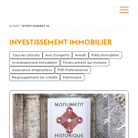
/
AVISOFI
INVESTISSEMENT IMMOBILIER
INVESTISSEMENT IMMOBILIER
Tous les articles
Avis d'experts
Avisofi
Prêts Immobilier
Investissement Immobilier
Financement sur-mesure
Assurance emprunteur
Prêt Professionnel
Regroupement de crédits
Patrimoine