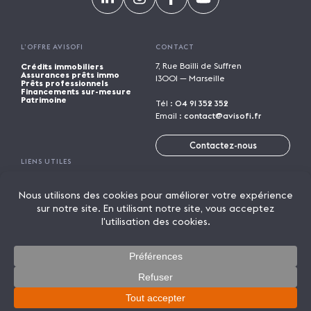
L’OFFRE AVISOFI
CONTACT
7, Rue Bailli de Suffren
Crédits immobiliers
Assurances prêts immo
13001 — Marseille
Prêts professionnels
Financements sur-mesure
Patrimoine
Tél :
04 91 352 352
Email :
contact@avisofi.fr
Contactez-nous
LIENS UTILES
Calculatrices financières
Trouver une agence
Parrainage
Rejoindre Avisofi
Candidature spontanée
Mentions légales
Licence de marque
Politique de confidentialité
Actualités
On parle de nous
Lexique
© 2026 AVISOFI
Un crédit vous engage et doit être remboursé. Vérifiez vos
capacités de remboursement avant de vous engager.