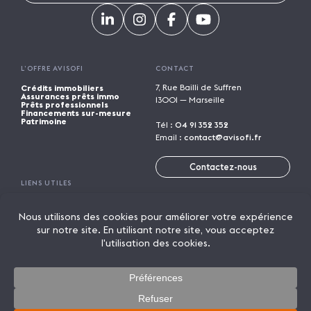
L’OFFRE AVISOFI
CONTACT
7, Rue Bailli de Suffren
Crédits immobiliers
Assurances prêts immo
13001 — Marseille
Prêts professionnels
Financements sur-mesure
Patrimoine
Tél :
04 91 352 352
Email :
contact@avisofi.fr
Contactez-nous
LIENS UTILES
Calculatrices financières
Trouver une agence
Parrainage
Rejoindre Avisofi
Candidature spontanée
Mentions légales
Licence de marque
Politique de confidentialité
Actualités
On parle de nous
Lexique
© 2026 AVISOFI
Un crédit vous engage et doit être remboursé. Vérifiez vos