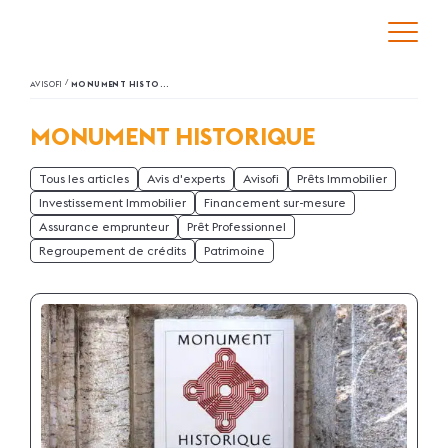
/
AVISOFI
MONUMENT HISTORIQUE
MONUMENT HISTORIQUE
Tous les articles
Avis d'experts
Avisofi
Prêts Immobilier
Investissement Immobilier
Financement sur-mesure
Assurance emprunteur
Prêt Professionnel
Regroupement de crédits
Patrimoine