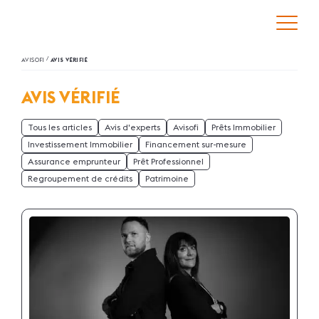
/
AVISOFI
AVIS VÉRIFIÉ
AVIS VÉRIFIÉ
Tous les articles
Avis d'experts
Avisofi
Prêts Immobilier
Investissement Immobilier
Financement sur-mesure
Assurance emprunteur
Prêt Professionnel
Regroupement de crédits
Patrimoine