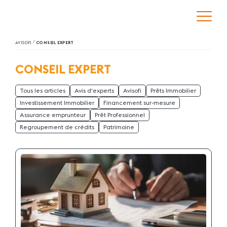
/
AVISOFI
CONSEIL EXPERT
CONSEIL EXPERT
Tous les articles
Avis d'experts
Avisofi
Prêts Immobilier
Investissement Immobilier
Financement sur-mesure
Assurance emprunteur
Prêt Professionnel
Regroupement de crédits
Patrimoine