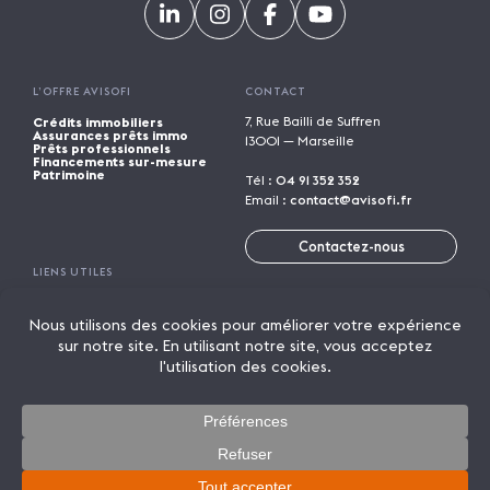
L’OFFRE AVISOFI
CONTACT
7, Rue Bailli de Suffren
Crédits immobiliers
Assurances prêts immo
13001 — Marseille
Prêts professionnels
Financements sur-mesure
Patrimoine
Tél :
04 91 352 352
Email :
contact@avisofi.fr
Contactez-nous
LIENS UTILES
Calculatrices financières
Trouver une agence
Parrainage
Rejoindre Avisofi
Candidature spontanée
Mentions légales
Licence de marque
Politique de confidentialité
Actualités
On parle de nous
Lexique
© 2026 AVISOFI
Un crédit vous engage et doit être remboursé. Vérifiez vos