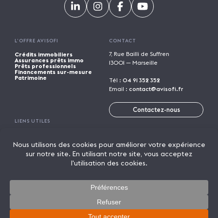
L’OFFRE AVISOFI
CONTACT
7, Rue Bailli de Suffren
Crédits immobiliers
Assurances prêts immo
13001 — Marseille
Prêts professionnels
Financements sur-mesure
Patrimoine
Tél :
04 91 352 352
Email :
contact@avisofi.fr
Contactez-nous
LIENS UTILES
Calculatrices financières
Trouver une agence
Parrainage
Rejoindre Avisofi
Candidature spontanée
Mentions légales
Licence de marque
Politique de confidentialité
Actualités
On parle de nous
Lexique
© 2026 AVISOFI
Un crédit vous engage et doit être remboursé. Vérifiez vos