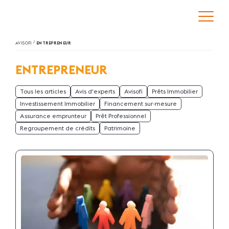
/
AVISOFI
ENTREPRENEUR
ENTREPRENEUR
Tous les articles
Avis d'experts
Avisofi
Prêts Immobilier
Investissement Immobilier
Financement sur-mesure
Assurance emprunteur
Prêt Professionnel
Regroupement de crédits
Patrimoine