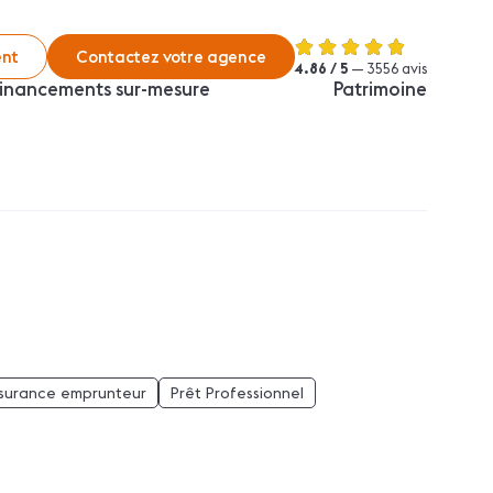
nt
Contactez votre agence
4.86 / 5
— 3556 avis
inancements sur-mesure
Patrimoine
surance emprunteur
Prêt Professionnel