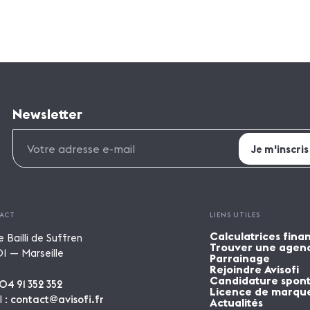
Newsletter
ACT
LIENS UTILES
Calculatrices fina
e Bailli de Suffren
Trouver une agen
1 — Marseille
Parrainage
Rejoindre Avisofi
Candidature spon
04 91 352 352
Licence de marqu
l :
contact@avisofi.fr
Actualités