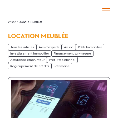
/
AVISOFI
LOCATION MEUBLÉE
LOCATION MEUBLÉE
Tous les articles
Avis d'experts
Avisofi
Prêts Immobilier
Investissement Immobilier
Financement sur-mesure
Assurance emprunteur
Prêt Professionnel
Regroupement de crédits
Patrimoine