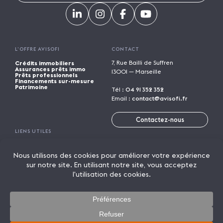
L’OFFRE AVISOFI
CONTACT
7, Rue Bailli de Suffren
Crédits immobiliers
Assurances prêts immo
13001 — Marseille
Prêts professionnels
Financements sur-mesure
Patrimoine
Tél :
04 91 352 352
Email :
contact@avisofi.fr
Contactez-nous
LIENS UTILES
Calculatrices financières
Trouver une agence
Parrainage
Rejoindre Avisofi
Candidature spontanée
Mentions légales
Licence de marque
Politique de confidentialité
Actualités
On parle de nous
Lexique
© 2026 AVISOFI
Un crédit vous engage et doit être remboursé. Vérifiez vos