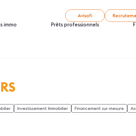
Avisofi
Recruteme
ts immo
Prêts professionnels
F
ORS
bilier
Investissement Immobilier
Financement sur-mesure
As