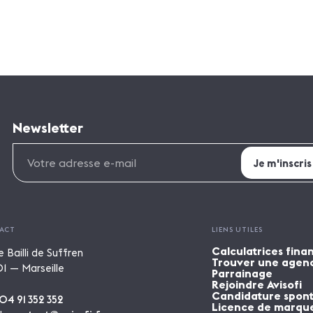
Newsletter
ACT
LIENS UTILES
Calculatrices fina
e Bailli de Suffren
Trouver une agen
1 — Marseille
Parrainage
Rejoindre Avisofi
Candidature spon
04 91 352 352
Licence de marqu