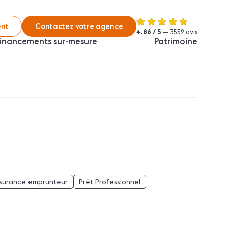
nt
Contactez votre agence
4.86 / 5
— 3552 avis
inancements sur-mesure
Patrimoine
surance emprunteur
Prêt Professionnel