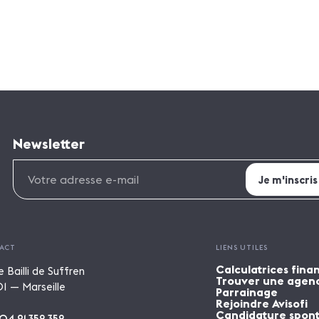
Newsletter
ACT
LIENS UTILES
Calculatrices fina
e Bailli de Suffren
Trouver une agen
1 — Marseille
Parrainage
Rejoindre Avisofi
Candidature spon
04 91 352 352