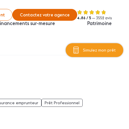
nt
Contactez votre agence
4.86 / 5
— 3552 avis
inancements sur-mesure
Patrimoine
Simulez mon prêt
surance emprunteur
Prêt Professionnel