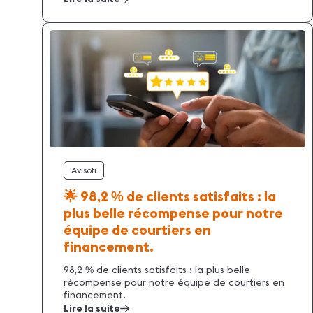
Avisofi
🌟 98,2
de clients satisfaits : la
%
plus belle récompense pour notre
équipe de courtiers en
financement.
98,2
de clients satisfaits : la plus belle
%
récompense pour notre équipe de courtiers en
financement.
Lire la suite