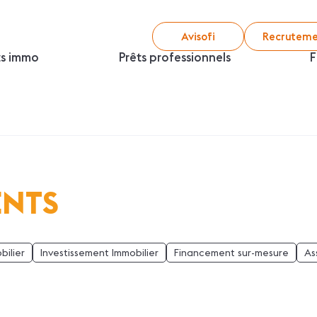
Avisofi
Recruteme
ts immo
Prêts professionnels
F
ENTS
bilier
Investissement Immobilier
Financement sur-mesure
As