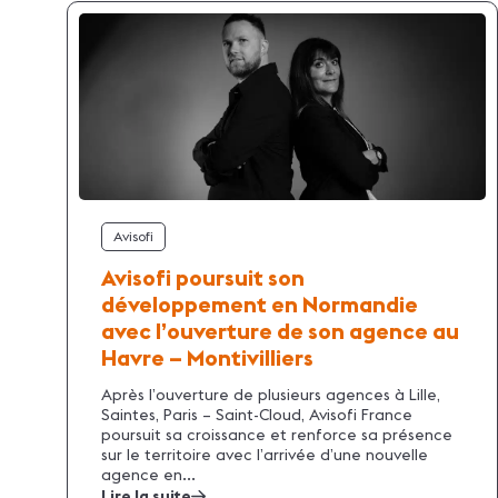
Avisofi
Avisofi poursuit son
développement en Normandie
avec l’ouverture de son agence au
Havre – Montivilliers
Après l’ouverture de plusieurs agences à Lille,
Saintes, Paris – Saint-Cloud, Avisofi France
poursuit sa croissance et renforce sa présence
sur le territoire avec l’arrivée d’une nouvelle
agence en...
Lire la suite