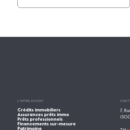
L’OFFRE AVISOFI
CONT
Crédits immobiliers
7, Ru
Assurances prêts immo
1300
Prêts professionnels
Financements sur-mesure
Patrimoine
Tél :