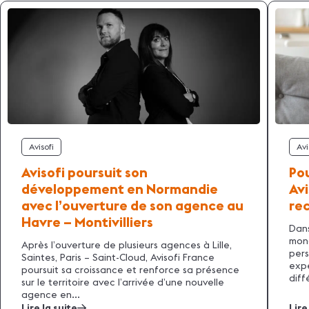
Avisofi
Avi
Avisofi poursuit son
Pou
développement en Normandie
Avi
avec l’ouverture de son agence au
re
Havre – Montivilliers
Dans
mon
Après l’ouverture de plusieurs agences à Lille,
pers
Saintes, Paris – Saint-Cloud, Avisofi France
expe
poursuit sa croissance et renforce sa présence
diff
sur le territoire avec l’arrivée d’une nouvelle
agence en...
Lire la suite
Lire