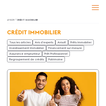
/
AVISOFI
CRÉDIT IMMOBILIER
CRÉDIT IMMOBILIER
Tous les articles
Avis d'experts
Avisofi
Prêts Immobilier
Investissement Immobilier
Financement sur-mesure
Assurance emprunteur
Prêt Professionnel
Regroupement de crédits
Patrimoine